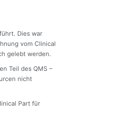
ührt. Dies war
ahnung vom Clinical
ch gelebt werden.
en Teil des QMS –
ourcen nicht
nical Part für